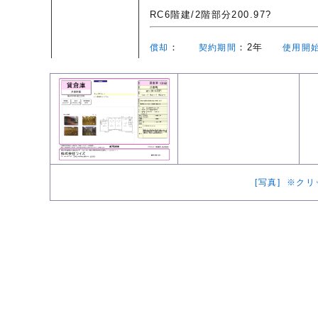
RC6階建/2階部分200.97?
：
：2年
償却
契約期間
使用開
[写真] ※ク