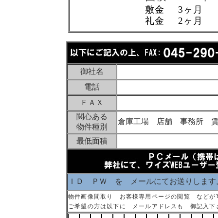
敷金 3ヶ月
礼金 2ヶ月
御社名
電話
ＦＡＸ
関心ある
倉庫工場 店舗 事務所 
物件種別
最低面積
ＩＤ ＰＷ を メールにてお送りします
物件画像間取り お客様専用ページの閲覧 などが
ご希望の方は以下に メールアドレスも 御記入下