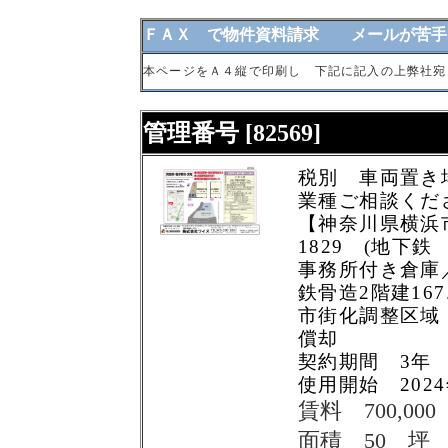
ＦＡＸ で物件資料請求 メールが苦手
本ページをＡ４縦で印刷し 下記に記入の上弊社宛
管理番号 [82569]
税別 車両置き
業種ご相談くだ
【神奈川県横浜
1829 (地下鉄
事務所付き倉庫
鉄骨造2階建167.
市街化調整区域
償却
契約期間 3年
使用開始 202
賃料 700,00
面積 50 坪