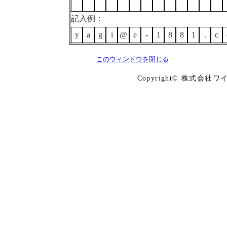
記入例：
y
a
g
i
@
e
-
1
8
8
1
.
c
このウィンドウを閉じる
Copyright© 株式会社ワイズ Co