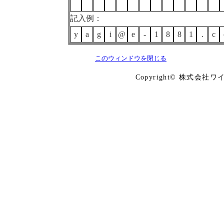
記入例：
y
a
g
i
@
e
-
1
8
8
1
.
c
このウィンドウを閉じる
Copyright© 株式会社ワイズ Co