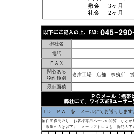
敷金 3ヶ月
礼金 2ヶ月
御社名
電話
ＦＡＸ
関心ある
倉庫工場 店舗 事務所 
物件種別
最低面積
ＩＤ ＰＷ を メールにてお送りします
物件画像間取り お客様専用ページの閲覧 などが
ご希望の方は以下に メールアドレスも 御記入下