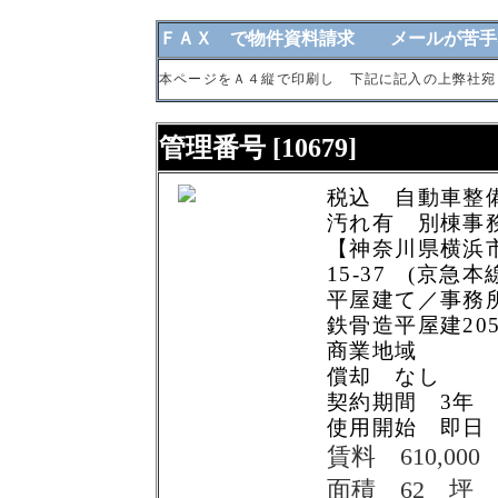
ＦＡＸ で物件資料請求 メールが苦手
本ページをＡ４縦で印刷し 下記に記入の上弊社宛
管理番号 [10679]
税込 自動車整
汚れ有 別棟事
【神奈川県横浜市
15-37 (京急
平屋建て／事務
鉄骨造平屋建205.
商業地域
償却 なし
契約期間 3年
使用開始 即日
賃料 610,000
面積 62 坪