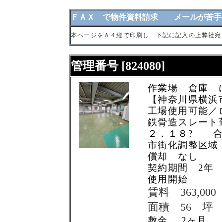
ＦＡＸ で物件資料請求 メールが苦手
本ページをＡ４縦で印刷し 下記に記入の上弊社宛
管理番号 [824080]
作業場 倉庫
【神奈川県横浜
工場使用可能／
鉄骨造スレート
２．１８? 合
市街化調整区域
償却 なし
契約期間 2年
使用開始
賃料 363,00
面積 56 坪
敷金 2ヶ月