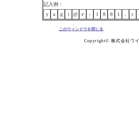
記入例：
y
a
g
i
@
e
-
1
8
8
1
.
c
このウィンドウを閉じる
Copyright© 株式会社ワイズ Co