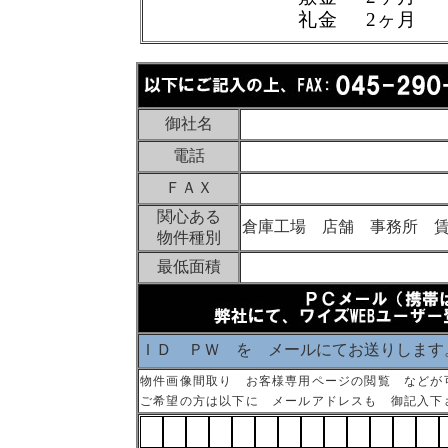
礼金 2ヶ月
御社名
電話
ＦＡＸ
関心ある
倉庫工場 店舗 事務所 
物件種別
最低面積
ＩＤ ＰＷ を メールにてお送りします
物件画像間取り お客様専用ページの閲覧 などが
ご希望の方は以下に メールアドレスも 御記入下