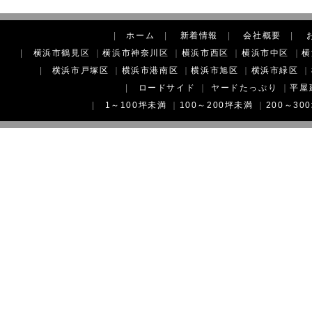
|
ホーム
|
新着情報
|
会社概要
|
|
横浜市鶴見区
｜
横浜市神奈川区
｜
横浜市西区
｜
横浜市中区
｜
横
|
横浜市戸塚区
｜
横浜市港南区
｜
横浜市旭区
｜
横浜市緑区
｜
|
ロードサイド
｜
ヤードたっぷり
｜
平屋
|
1～100坪未満
｜
100～200坪未満
｜
200～30