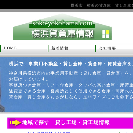
横浜市 横浜の貸倉庫 貸し倉庫
HOME
新着情報
会社概要
横浜で、事業用不動産・貸し倉庫・貸倉庫・賃貸倉庫を
神奈川県横浜市内の事業用不動産（貸し倉庫・貸倉庫）を
お届けしています。
事務所つき倉庫・リフト付倉庫・タッパの高い倉庫・床荷
途変更できる倉庫・営業所として使用できる倉庫・高床式
貸倉庫・貸し倉庫をおさがしなら、是非ワイズにご用命下
地域で探す 貸し工場・貸工場情報