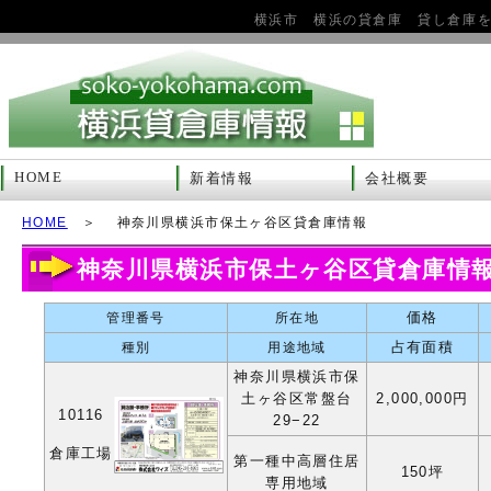
横浜市 横浜の貸倉庫 貸し倉庫
HOME
新着情報
会社概要
HOME
＞ 神奈川県横浜市保土ヶ谷区貸倉庫情報
神奈川県横浜市保土ヶ谷区貸倉庫情
価格
管理番号
所在地
占有面積
種別
用途地域
神奈川県横浜市保
土ヶ谷区常盤台
2,000,000円
10116
29−22
倉庫工場
第一種中高層住居
150坪
専用地域