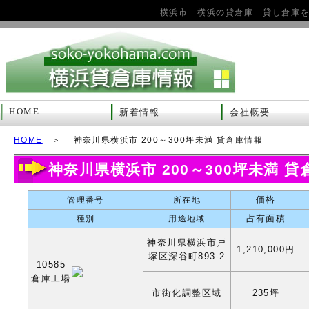
横浜市 横浜の貸倉庫 貸し倉庫
HOME
新着情報
会社概要
HOME
＞ 神奈川県横浜市 200～300坪未満 貸倉庫情報
神奈川県横浜市 200～300坪未満 
価格
管理番号
所在地
占有面積
種別
用途地域
神奈川県横浜市戸
1,210,000円
塚区深谷町893-2
10585
倉庫工場
市街化調整区域
235坪