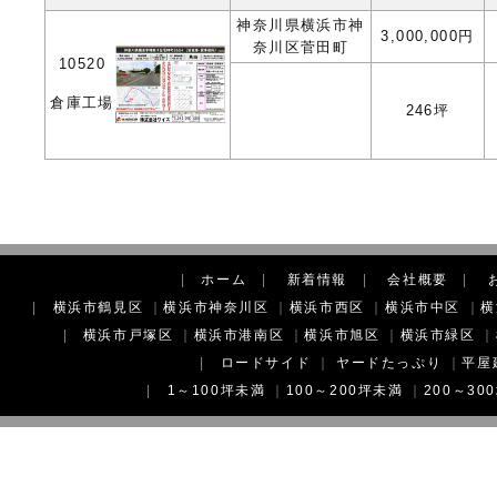
神奈川県横浜市神
3,000,000円
奈川区菅田町
10520
倉庫工場
246坪
|
ホーム
|
新着情報
|
会社概要
|
|
横浜市鶴見区
｜
横浜市神奈川区
｜
横浜市西区
｜
横浜市中区
｜
横
|
横浜市戸塚区
｜
横浜市港南区
｜
横浜市旭区
｜
横浜市緑区
｜
|
ロードサイド
｜
ヤードたっぷり
｜
平屋
|
1～100坪未満
｜
100～200坪未満
｜
200～30