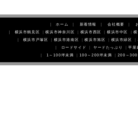
|
ホーム
|
新着情報
|
会社概要
|
|
横浜市鶴見区
｜
横浜市神奈川区
｜
横浜市西区
｜
横浜市中区
｜
横
|
横浜市戸塚区
｜
横浜市港南区
｜
横浜市旭区
｜
横浜市緑区
｜
|
ロードサイド
｜
ヤードたっぷり
｜
平屋
|
1～100坪未満
｜
100～200坪未満
｜
200～30