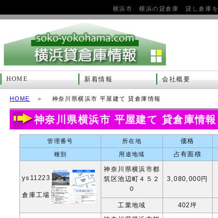
横浜市 横浜の貸倉庫 貸し倉庫
HOME
新着情報
会社概要
HOME
＞ 神奈川県横浜市 平屋建て 貸倉庫情報
神奈川県横浜市 平屋建て 貸倉庫情報
価格
管理番号
所在地
占有面積
種別
用途地域
神奈川県横浜市都
ys11223
筑区池辺町４５２
3,080,000円
０
倉庫工場
工業地域
402坪